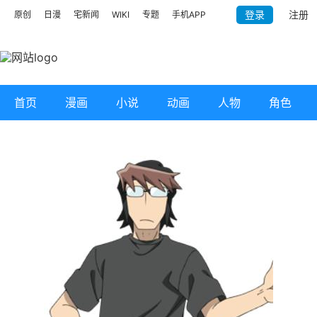
登录
注册
原创
日漫
宅新闻
WIKI
专题
手机APP
首页
漫画
小说
动画
人物
角色