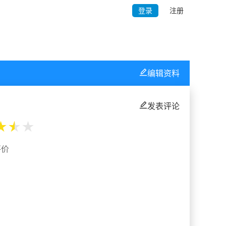
登录
注册
编辑资料
发表评论
★
★
★
评价
%
%
%