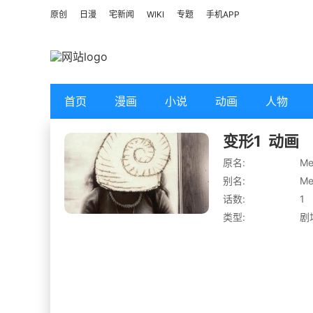
原创
日漫
宅新闻
WIKI
专题
手机APP
首页
漫画
小说
动画
人物
变形1
动画
原名:
Me
别名:
Me
话数:
1
类型:
剧