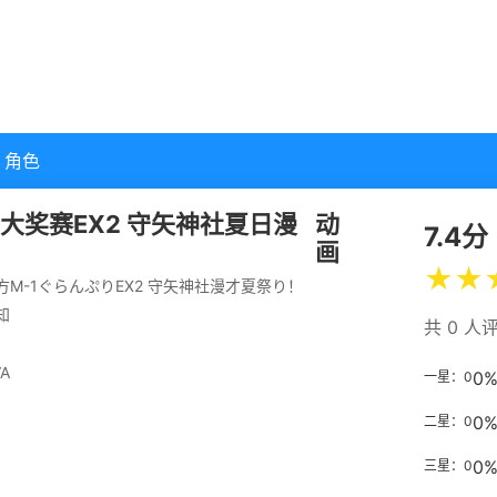
角色
才大奖赛EX2 守矢神社夏日漫
动
7.4分
画
★
★
方M-1ぐらんぷりEX2 守矢神社漫才夏祭り！
知
共 0 人
A
0
一星：0
0
二星：0
0
三星：0