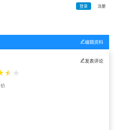
登录
注册
编辑资料
发表评论
★
★
★
评价
%
%
%