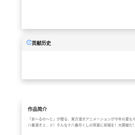
贡献历史
作品简介
「あ～るの～と」が贈る、東方漫才アニメーションが今年の夏も
八番漫才２．０！そんな十八番尽くしの笑宴に祝福を！大開催だ！