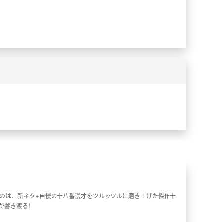
%
%
のは、新ネタ+自慢の十八番漫才をツルッツルに磨き上げた傑作十
が響き渡る！