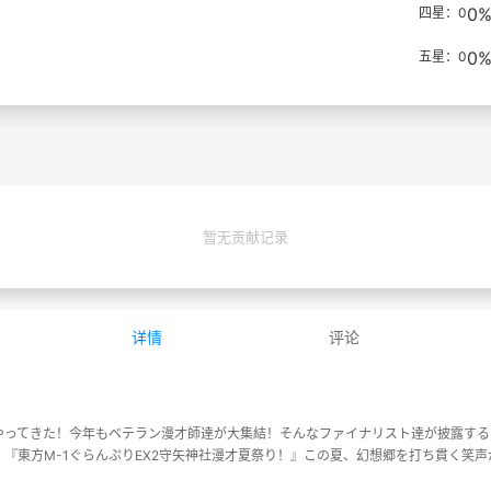
0
四星：0
0
五星：0
暂无贡献记录
详情
评论
やってきた！今年もベテラン漫才師達が大集結！そんなファイナリスト達が披露する
『東方M-1ぐらんぷりEX2守矢神社漫才夏祭り！』この夏、幻想郷を打ち貫く笑声