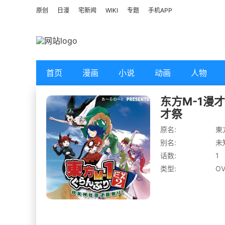
原创
日漫
宅新闻
WIKI
专题
手机APP
首页
漫画
小说
动画
人物
东方M-1漫
才祭
原名:
東
别名:
未
话数:
1
类型:
OV