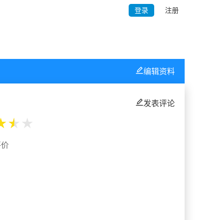
登录
注册
编辑资料
发表评论
★
★
★
评价
%
%
%