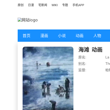
原创
日漫
宅新闻
WIKI
专题
手机APP
首页
漫画
小说
动画
人物
海滩
动画
原名:
La
别名:
Th
监督:
帕