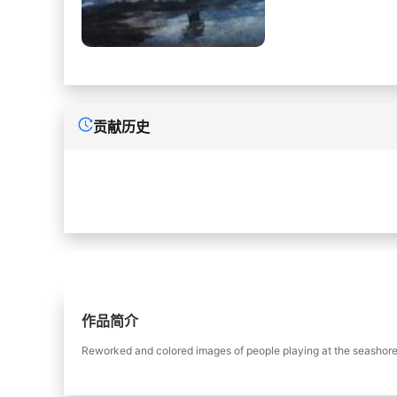
贡献历史
作品简介
Reworked and colored images of people playing at the seashore