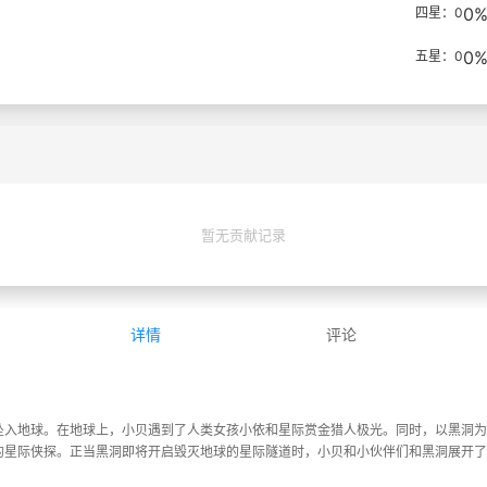
0
四星：0
0
五星：0
暂无贡献记录
详情
评论
坠入地球。在地球上，小贝遇到了人类女孩小依和星际赏金猎人极光。同时，以黑洞为
的星际侠探。正当黑洞即将开启毁灭地球的星际隧道时，小贝和小伙伴们和黑洞展开了