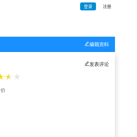
登录
注册
编辑资料
发表评论
★
★
★
评价
%
%
%