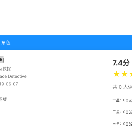
角色
画
7.4分
际侠探
★
★
ace Detective
19-06-07
共 0 人
场版
0
一星：0
0
二星：0
0
三星：0