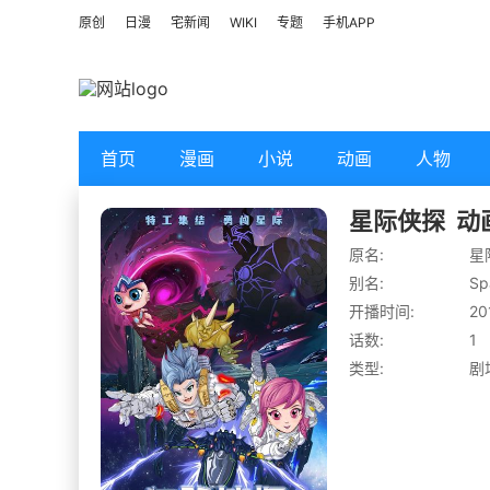
原创
日漫
宅新闻
WIKI
专题
手机APP
首页
漫画
小说
动画
人物
星际侠探
动
原名:
星
别名:
Sp
开播时间:
20
话数:
1
类型:
剧