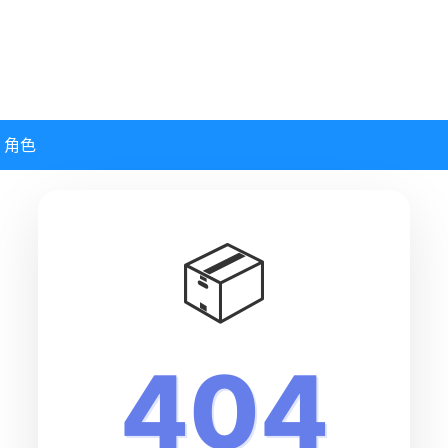
角色
📦
404