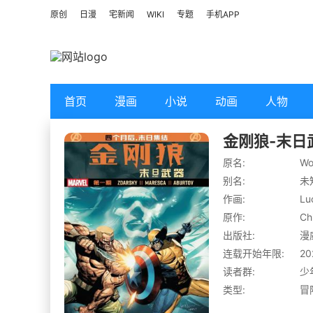
原创
日漫
宅新闻
WIKI
专题
手机APP
首页
漫画
小说
动画
人物
金刚狼-末日
原名:
Wo
别名:
未
作画:
Lu
原作:
Ch
出版社:
漫
连载开始年限:
20
读者群:
少
类型:
冒