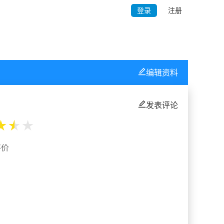
登录
注册
编辑资料
发表评论
★
★
★
评价
%
%
%