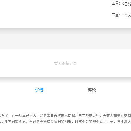
0
四星：0
0
五星：0
暂无贡献记录
详情
评论
颗石子，让一项本已陷入平静的事业再次被人提起：自二战结束后，无数人想要复刻制
人少年为对象实施，有过同等惨痛经历的金刚狼，自然不会坐视不管，于是，今年夏天