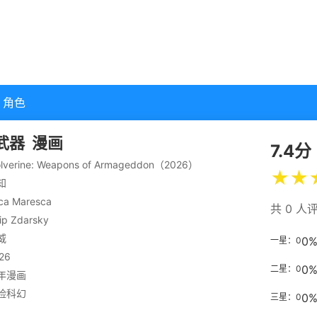
角色
武器
漫画
7.4分
lverine: Weapons of Armageddon（2026）
★
★
知
ca Maresca
共 0 人
ip Zdarsky
威
0
一星：0
26
0
二星：0
年漫画
险
科幻
0
三星：0