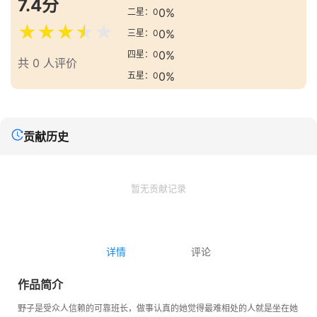
7.4分
0%
二星：0
★
★
★
★
★
0%
三星：0
0%
四星：0
共 0 人评价
0%
五星：0
贡献历史
暂无贡献记录
详情
评论
作品简介
野子是受众人信赖的可靠班长，做事认真的她觉得最难相处的人就是坐在她