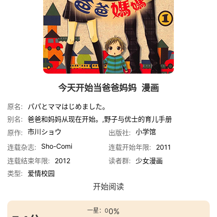
今天开始当爸爸妈妈
漫画
原名:
パパとママはじめました。
别名:
爸爸和妈妈从现在开始。,野子与优士的育儿手册
市川ショウ
小学馆
原作:
出版社:
Sho-Comi
连载杂志:
连载开始年限:
2011
连载结束年限:
2012
读者群:
少女漫画
类型:
爱情
校园
开始阅读
0%
一星：0