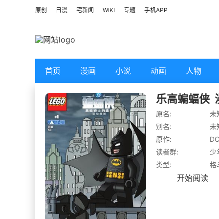
原创
日漫
宅新闻
WIKI
专题
手机APP
首页
漫画
小说
动画
人物
乐高蝙蝠侠
原名:
未
别名:
未
原作:
DC
读者群:
少
类型:
格
开始阅读