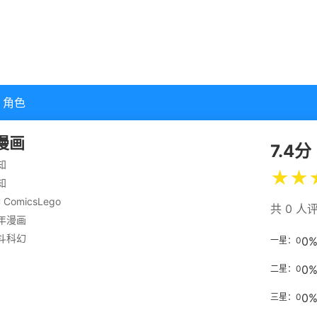
角色
漫画
7.4分
知
★
★
知
 Comics
Lego
共 0 人
年漫画
斗
科幻
0
一星：0
0
二星：0
0
三星：0