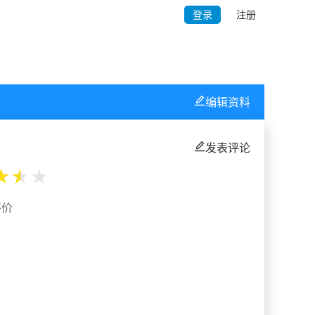
登录
注册
编辑资料
发表评论
★
★
★
评价
%
%
%