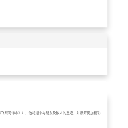
%
%
的《飞跃哥谭市》），他将迎来与朋友及敌人的重逢，并展开更加精彩