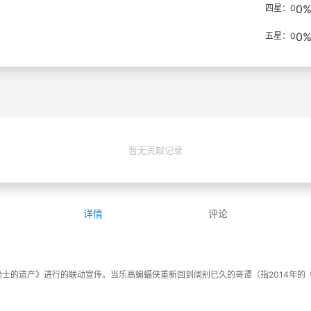
0
四星：0
0
五星：0
暂无贡献记录
详情
评论
暗骑士的遗产》进行的联动宣传。当乐高蝙蝠侠重新回到阔别已久的哥谭（指2014年