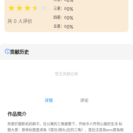
0%
★
★
★
★
★
0%
三星：0
0%
四星：0
共 0 人评价
0%
五星：0
贡献历史
暂无贡献记录
详情
评论
作品简介
热衷於摄影机的麻子。在公寓的三角屋簷下，开始令人怦然心跳的生活 标
题大意：原来标题直译為《莲住(镜头)庄的三角》，莲住注音為lens意為相