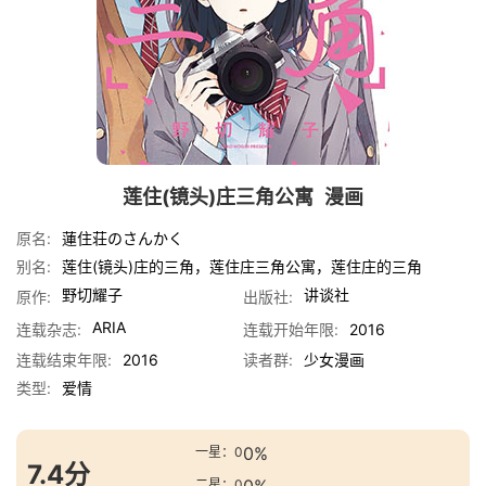
莲住(镜头)庄三角公寓
漫画
原名:
蓮住荘のさんかく
别名:
莲住(镜头)庄的三角，莲住庄三角公寓，莲住庄的三角
野切耀子
讲谈社
原作:
出版社:
ARIA
连载杂志:
连载开始年限:
2016
连载结束年限:
2016
读者群:
少女漫画
类型:
爱情
0%
一星：0
7.4分
二星：0