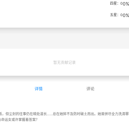
0
四星：0
0
五星：0
暂无贡献记录
详情
评论
活，但尘封的往事仍在暗处滋长……总在她猝不及防时破土而出。她曾拼尽全力洗清
与命运女或许掌握着答案？