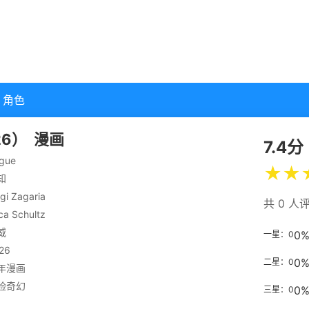
角色
26）
漫画
7.4分
gue
★
★
知
igi Zagaria
共 0 人
ica Schultz
威
0
一星：0
26
0
二星：0
年漫画
险
奇幻
0
三星：0