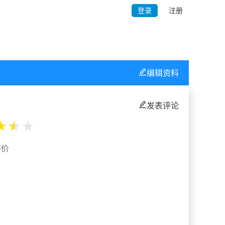
登录
注册
编辑资料
发表评论
★
★
★
评价
%
%
%