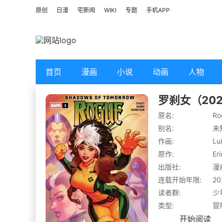
原创
日漫
宅新闻
WIKI
专题
手机APP
首页
漫画
小说
动画
人物
罗刹女（20
原名:
Ro
别名:
未
作画:
Lu
原作:
Er
出版社:
漫
连载开始年限:
20
读者群:
少
类型:
冒
开始阅读