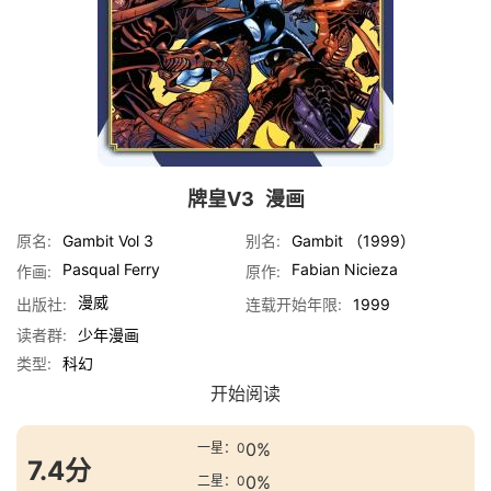
牌皇V3
漫画
原名:
Gambit Vol 3
别名:
Gambit （1999）
Pasqual Ferry
Fabian Nicieza
作画:
原作:
漫威
出版社:
连载开始年限:
1999
读者群:
少年漫画
类型:
科幻
开始阅读
0%
一星：0
7.4分
0%
二星：0