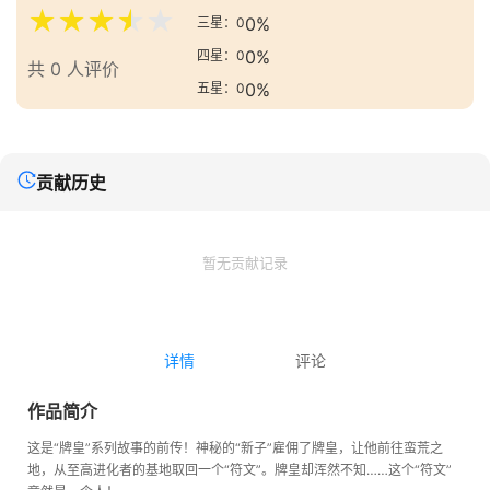
★
★
★
★
★
0%
三星：0
0%
四星：0
共 0 人评价
0%
五星：0
贡献历史
暂无贡献记录
详情
评论
作品简介
这是“牌皇”系列故事的前传！神秘的“新子”雇佣了牌皇，让他前往蛮荒之
地，从至高进化者的基地取回一个“符文”。牌皇却浑然不知……这个“符文”