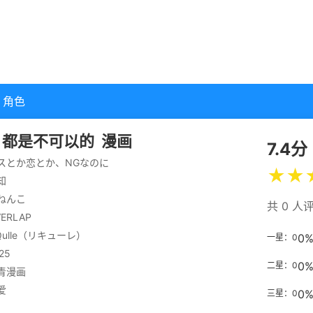
角色
，都是不可以的
漫画
7.4分
スとか恋とか、NGなのに
★
★
知
ねんこ
共 0 人
ERLAP
iQulle（リキューレ）
0
一星：0
25
0
二星：0
青漫画
爱
0
三星：0