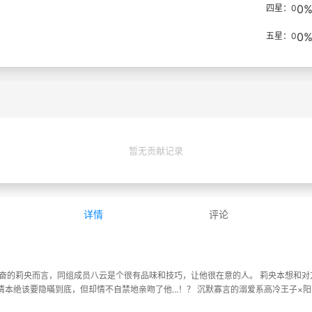
0
四星：0
0
五星：0
暂无贡献记录
详情
评论
 对于勤奋的莉央而言，同组成员八云是个很有品味和技巧，让他很在意的人。 莉央本想
本绝该要隐暪到底，但却情不自禁地亲吻了他...！？ 沉默寡言的溺爱系高冷王子×