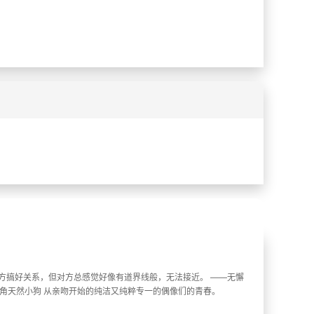
%
%
和对方搞好关系，但对方总感觉好像有道界线般，无法接近。 ――无懈
阳角天然小狗 从亲吻开始的纯洁又纯粹专一的偶像们的青春。