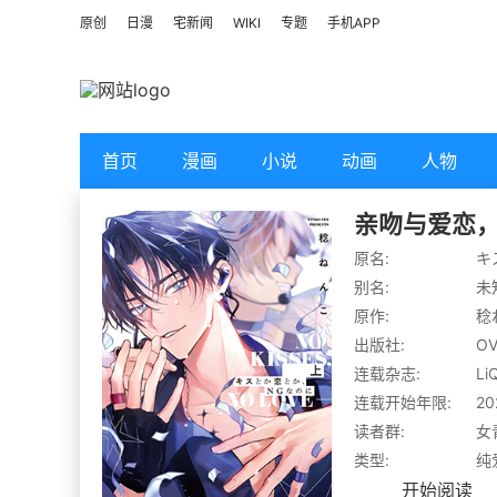
原创
日漫
宅新闻
WIKI
专题
手机APP
首页
漫画
小说
动画
人物
亲吻与爱恋
原名:
キ
别名:
未
原作:
稔
出版社:
OV
连载杂志:
L
连载开始年限:
20
读者群:
女
类型:
纯
开始阅读