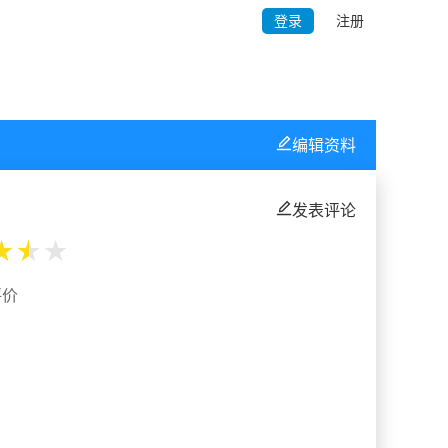
登录
注册
编辑资料
发表评论
★
★
★
评价
%
%
%