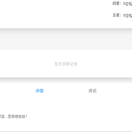
0
四星：0
0
五星：0
暂无贡献记录
详情
评论
里德理查兹？ ​​​