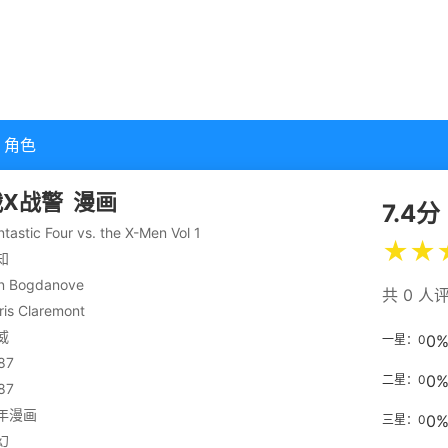
角色
X战警
漫画
7.4分
ntastic Four vs. the X-Men Vol 1
★
★
知
n Bogdanove
共 0 人
ris Claremont
威
0
一星：0
87
0
二星：0
87
年漫画
0
三星：0
幻