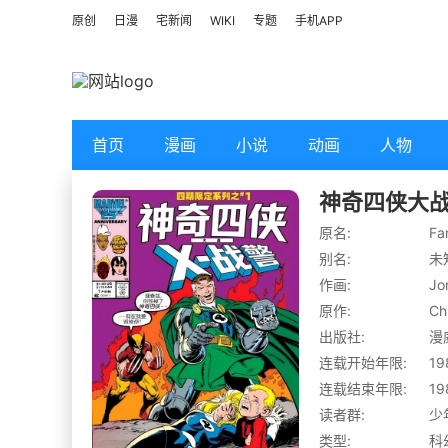
原创
日漫
宅新闻
WIKI
专题
手机APP
首页
漫画
小说
动画
人物
神奇四侠大战
原名:
Fa
别名:
未
作画:
Jo
原作:
Ch
出版社:
漫
连载开始年限:
19
连载结束年限:
19
读者群:
少
类型:
科