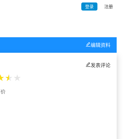
登录
注册
编辑资料
发表评论
★
★
★
评价
%
%
%