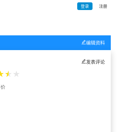
登录
注册
编辑资料
发表评论
★
★
★
评价
%
%
%