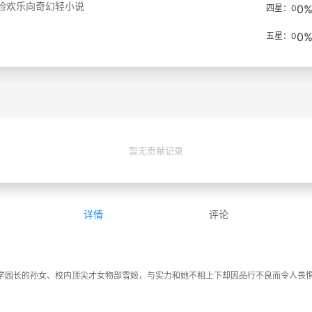
险
欢乐向
奇幻
轻小说
0
四星：0
0
五星：0
暂无贡献记录
详情
评论
，学园长的孙女、校内顶尖才女物部雪姬，与实力和她不相上下却因品行不良而令人畏