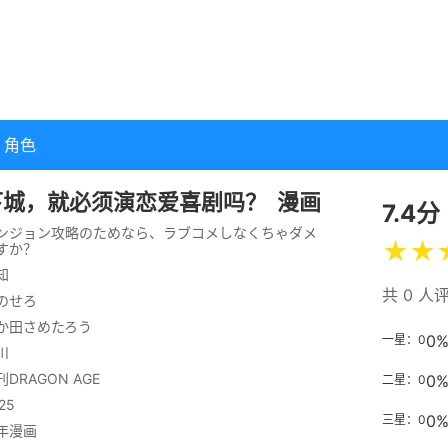
角色
下城，就必须演恋爱喜剧吗？
漫画
7.4分
ンジョン攻略のためなら、ラブコメしなくちゃダメ
★
★
すか？
知
共 0 人
のせろ
か田さめたろう
0
一星：0
川
刊DRAGON AGE
0
二星：0
25
0
三星：0
年漫画