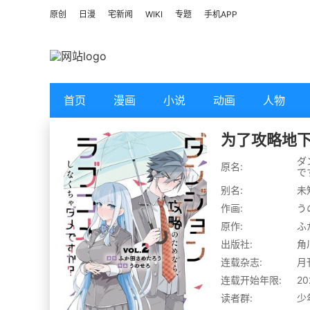
原创
日漫
宅新闻
WIKI
专题
手机APP
首页
漫画
小说
动画
人物
为了攻略地
ダ
原名:
で
别名:
未
作画:
う
原作:
ふ
出版社:
角
连载杂志:
月
连载开始年限:
20
读者群:
少