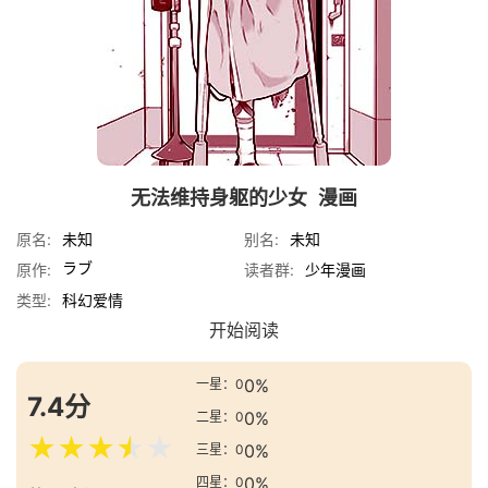
无法维持身躯的少女
漫画
原名:
未知
别名:
未知
ラブ
原作:
读者群:
少年漫画
类型:
科幻
爱情
开始阅读
0%
一星：0
7.4分
0%
二星：0
★
★
★
★
★
0%
三星：0
0%
四星：0