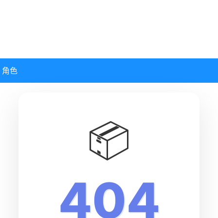
角色
📦
404