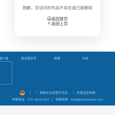
抱歉，您访问的作品不存在或已被删除
返回首页
返回上页
P客户端
微信服务号
微博
抖音
|
|
|
网络文化经营许可证：
有害信息举报
|
举报电话：010-64141207
举报邮箱：kefu@zaimanhua.com