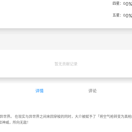
0
四星：0
0
五星：0
暂无贡献记录
详情
评论
到异世界。 在现实与异世界之间来回穿梭的同时，大介被赋予了「将空气枪转变为真枪
显神威，所向无敌！