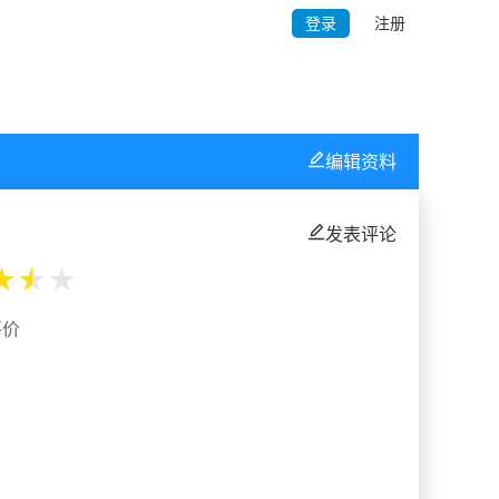
登录
注册
编辑资料
发表评论
★
★
★
评价
%
%
%