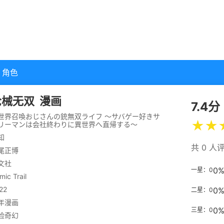
角色
枪械无双
漫画
7.4分
世界召喚おじさんの銃無双ライフ ～サバゲー好きサ
★
★
リーマンは会社終わりに異世界へ直帰する～
知
共 0 人
尾正博
文社
0
一星：0
mic Trail
22
0
二星：0
年漫画
0
三星：0
险
奇幻