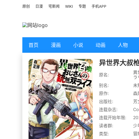
原创
日漫
宅新闻
WIKI
专题
手机APP
首页
漫画
小说
动画
人物
异世界大叔
異
原名:
ラ
别名:
未
原作:
森
出版社:
芳
连载杂志:
Co
连载开始年限:
20
读者群:
少
类型:
冒