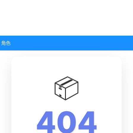
角色
📦
404