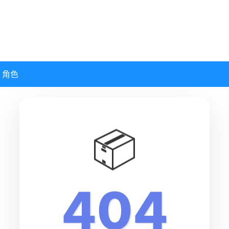
角色
📦
404