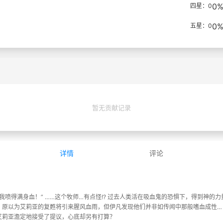
0
四星：0
0
五星：0
暂无贡献记录
详情
评论
我喷得满身血！” ……这个牧师…有点怪!? 过去人类活在吸血鬼的恐惧下，得到神的
。原以为艾莉亚的复甦将引来腥风血雨，但伊凡发现他们并非如传闻中那般嗜血成性…
艾莉亚澹定地接受了提议，心底却另有打算？