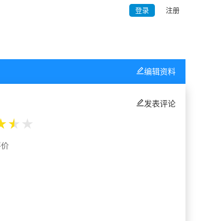
登录
注册
编辑资料
发表评论
★
★
★
评价
%
%
%