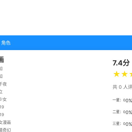
角色
画
7.4分
知
★
★
知
千夜
共 0 人
立
少女
0
一星：0
19
0
二星：0
19
女漫画
0
三星：0
情
奇幻