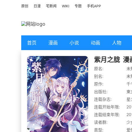
原创
日漫
宅新闻
WIKI
专题
手机APP
首页
漫画
小说
动画
人物
紫月之胧
漫
原名:
未
别名:
未
原作:
千
出版社:
東
连载杂志:
星
连载开始年限:
20
连载结束年限:
20
读者群:
少
类型:
爱