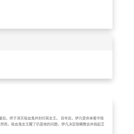
%
%
力量后，终于消灭吸血鬼并封印其女王。 百年后，伊凡受命来看守吸
 然而，吸血鬼女王醒了仍是他的问题，伊凡决定隐瞒教会并肩起艾