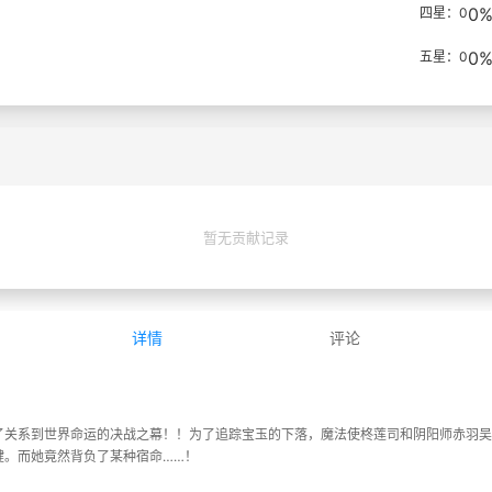
0
四星：0
0
五星：0
暂无贡献记录
详情
评论
关系到世界命运的决战之幕！！为了追踪宝玉的下落，魔法使柊莲司和阴阳师赤羽吴
键。而她竟然背负了某种宿命……！