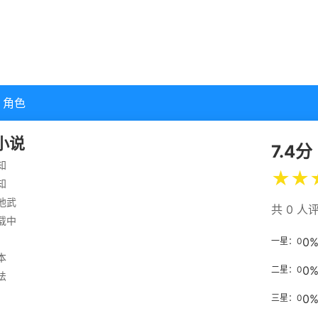
角色
小说
7.4分
知
★
★
知
池武
共 0 人
载中
0
一星：0
本
0
二星：0
法
0
三星：0