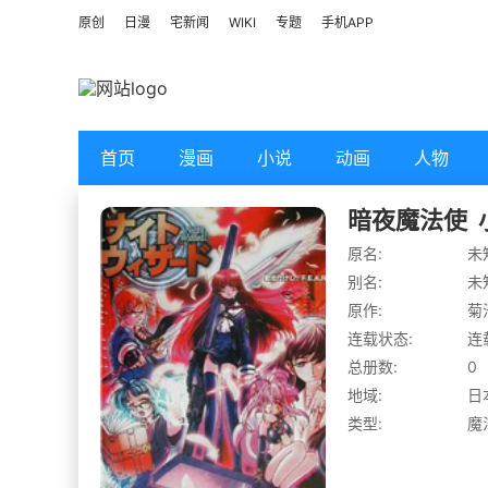
原创
日漫
宅新闻
WIKI
专题
手机APP
首页
漫画
小说
动画
人物
暗夜魔法使
原名:
未
别名:
未
原作:
菊
连载状态:
连
总册数:
0
地域:
日
类型:
魔