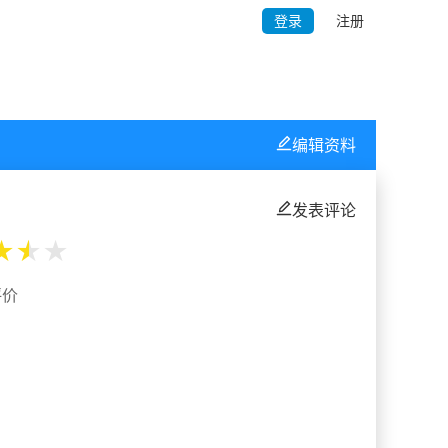
登录
注册
编辑资料
发表评论
★
★
★
评价
%
%
%