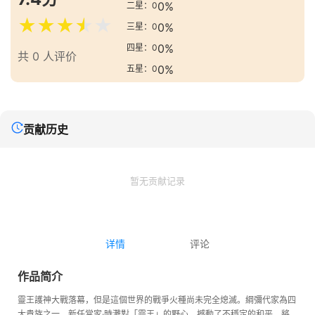
0%
二星：0
★
★
★
★
★
0%
三星：0
0%
四星：0
共 0 人评价
0%
五星：0
贡献历史
暂无贡献记录
详情
评论
作品简介
靈王護神大戰落幕，但是這個世界的戰爭火種尚未完全熄滅。綱彌代家為四
大貴族之一，新任當家·時灘對「靈王」的野心，撼動了不穩定的和平，將