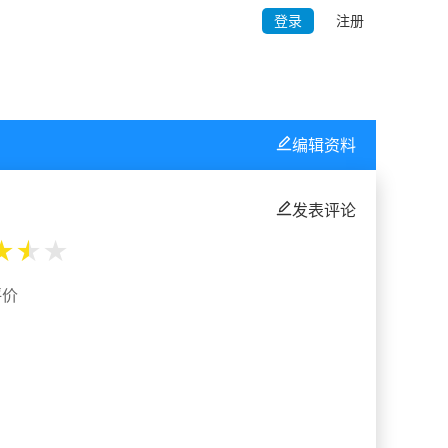
登录
注册
编辑资料
发表评论
★
★
★
评价
%
%
%