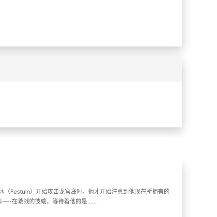
%
%
（Festum）开始攻击龙宫岛时，他才开始注意到他现在所拥有的
斗──在激战的彼端，等待着他的是……