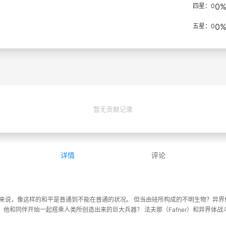
0
四星：0
0
五星：0
暂无贡献记录
详情
评论
来说，像这样的和平是普通到不能在普通的状况。 但当由硅所构成的不明生物？异界体
他和同伴开始一起搭乘人类所创造出来的巨大兵器？ 法夫那（Fafner）和异界体战