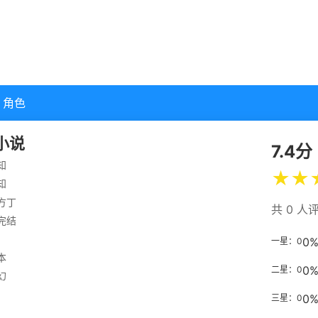
角色
小说
7.4分
知
★
★
知
方丁
共 0 人
完结
0
一星：0
本
0
二星：0
幻
0
三星：0