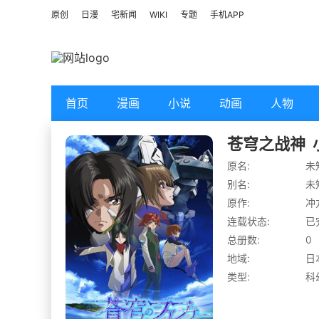
原创
日漫
宅新闻
WIKI
专题
手机APP
首页
漫画
小说
动画
人物
苍穹之战神
原名:
未
别名:
未
原作:
冲
连载状态:
已
总册数:
0
地域:
日
类型:
科