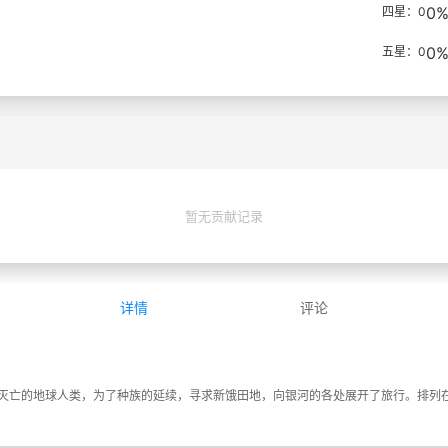
0
四星：0
0
五星：0
暂无贡献记录
详情
评论
的地球人类，为了种族的延续，寻求新饿田地，向银河的各处展开了旅行。排列在第25号的