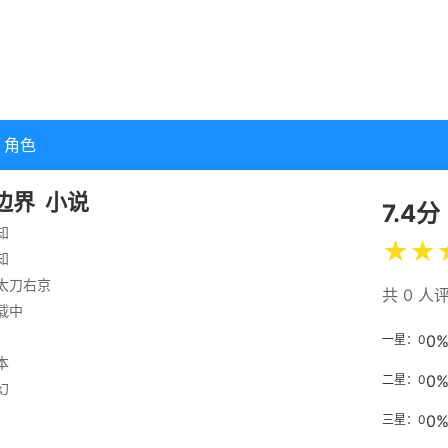
角色
边界
小说
7.4分
知
★
★
知
太刀右京
共 0 人
载中
0
一星：0
本
0
二星：0
幻
0
三星：0