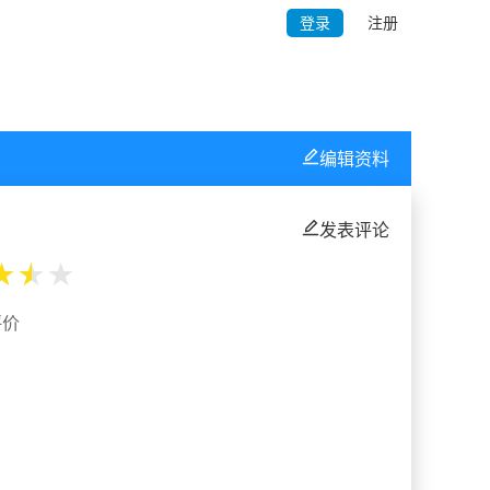
登录
注册
编辑资料
发表评论
★
★
★
评价
%
%
%