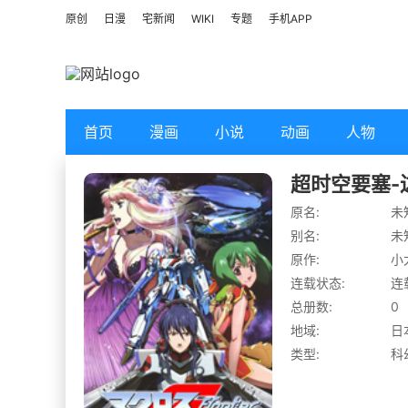
原创
日漫
宅新闻
WIKI
专题
手机APP
首页
漫画
小说
动画
人物
超时空要塞-
原名:
未
别名:
未
原作:
小
连载状态:
连
总册数:
0
地域:
日
类型:
科