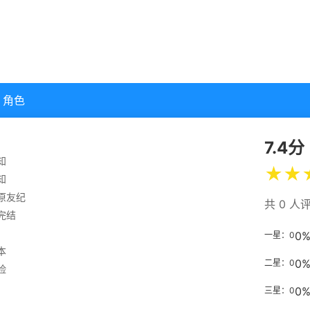
角色
7.4分
知
★
★
知
原友纪
共 0 人
完结
0
一星：0
本
0
二星：0
险
0
三星：0