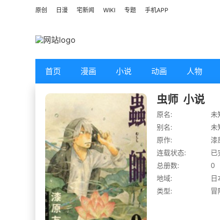
原创
日漫
宅新闻
WIKI
专题
手机APP
首页
漫画
小说
动画
人物
虫师
小说
原名:
未
别名:
未
原作:
漆
连载状态:
已
总册数:
0
地域:
日
类型:
冒