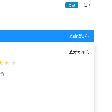
登录
注册
编辑资料
发表评论
★
★
★
评价
%
%
%