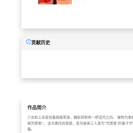
贡献历史
作品简介
少女脸上总是挂着甜美笑容，胸前却刺有一把诅咒之剑。 被称为串
级咒感者”。 这次委托的家庭，是兄姊弟三人皆为“咒感者”的童
幕。