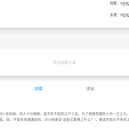
0
四星：0
0
五星：0
暂无贡献记录
详情
评论
刺少女的她，待人十分爽朗，是不折不扣的江户少女。为了想替周遭的人尽一己之力，
子守家。但，不管未来遭遇如何，对小刺来说“这些又算得上什么？”。被诅咒就与不幸