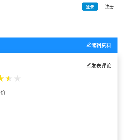
登录
注册
编辑资料
发表评论
★
★
★
评价
%
%
%