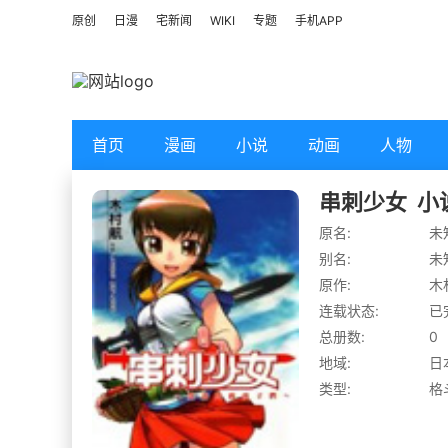
原创
日漫
宅新闻
WIKI
专题
手机APP
首页
漫画
小说
动画
人物
串刺少女
小
原名:
未
别名:
未
原作:
木
连载状态:
已
总册数:
0
地域:
日
类型:
格