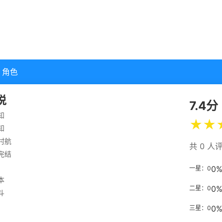
角色
说
7.4分
知
★
★
知
村航
共 0 人
完结
0
一星：0
本
0
二星：0
斗
0
三星：0