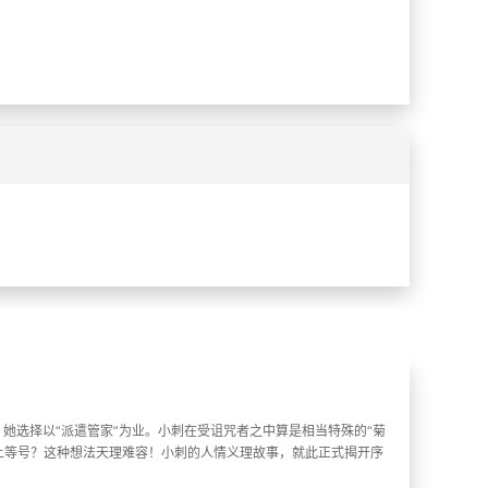
%
%
她选择以“派遣管家”为业。小刺在受诅咒者之中算是相当特殊的“菊
划上等号？这种想法天理难容！小刺的人情义理故事，就此正式揭开序