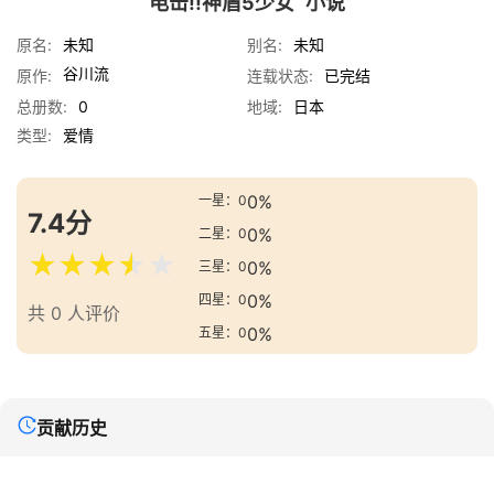
电击!!神盾5少女
小说
原名:
未知
别名:
未知
谷川流
原作:
连载状态:
已完结
总册数:
0
地域:
日本
类型:
爱情
0%
一星：0
7.4分
0%
二星：0
★
★
★
★
★
0%
三星：0
0%
四星：0
共 0 人评价
0%
五星：0
贡献历史