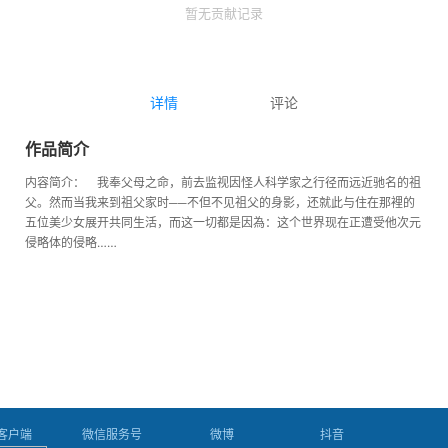
暂无贡献记录
详情
评论
作品简介
内容简介： 我奉父母之命，前去监视因怪人科学家之行径而远近驰名的祖
父。然而当我来到祖父家时──不但不见祖父的身影，还就此与住在那裡的
五位美少女展开共同生活，而这一切都是因為：这个世界现在正遭受他次元
侵略体的侵略……
P客户端
微信服务号
微博
抖音