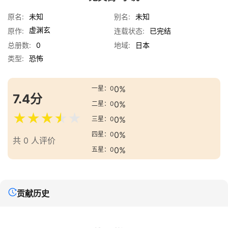
原名:
未知
别名:
未知
虚渊玄
原作:
连载状态:
已完结
总册数:
0
地域:
日本
类型:
恐怖
0%
一星：0
7.4分
0%
二星：0
★
★
★
★
★
0%
三星：0
0%
四星：0
共 0 人评价
0%
五星：0
贡献历史