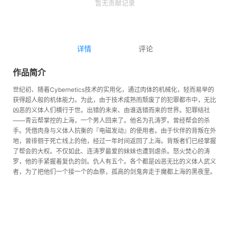
暂无贡献记录
详情
评论
作品简介
世纪初、随着Cybernetics技术的实用化，通过肉体的机械化，轻而易举的
获得超人般的机体能力。为此，由于技术成熟而颓废了的犯罪都市中，无比
凶恶的义体人们横行于世。出错的未来、由谁选错而来的世界。犯罪结社
——青云帮掌控的上海，一个男人回来了。他名为孔涛罗。曾经帮会的杀
手。凭借肉身与义体人抗衡的『电磁发动』的使用者。由于伙伴的背叛在外
地，曾徘徊于死亡线上的他，经过一年时间返回了上海。背叛者们已经掌握
了帮会的大权。不仅如此、连涛罗最爱的妹妹也遭到虐杀。怒火焚心的涛
罗，他的手紧握着复仇的剑。仇人有五个。各个都是凶恶无比的义体人武义
者，为了把他们一个接一个的血祭，孤高的剑鬼奔走于魔都上海的黑夜里。