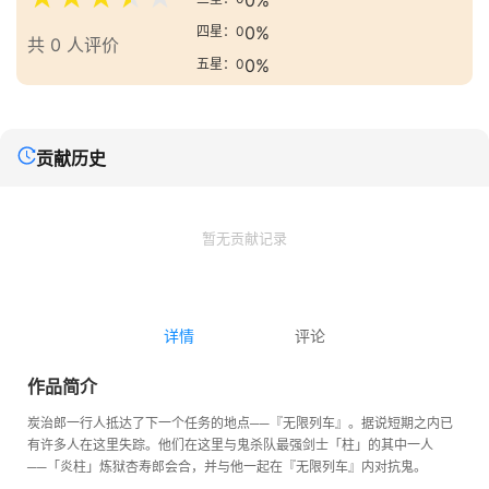
0%
0%
四星：0
共 0 人评价
0%
五星：0
贡献历史
暂无贡献记录
详情
评论
作品简介
炭治郎一行人抵达了下一个任务的地点──『无限列车』。据说短期之内已
有许多人在这里失踪。他们在这里与鬼杀队最强剑士「柱」的其中一人
──「炎柱」炼狱杏寿郎会合，并与他一起在『无限列车』内对抗鬼。