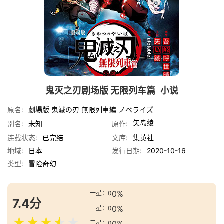
鬼灭之刃剧场版 无限列车篇
小说
原名:
劇場版 鬼滅の刃 無限列車編 ノベライズ
矢岛绫
别名:
未知
原作:
连载状态:
已完结
文库:
集英社
地域:
日本
发行日期:
2020-10-16
类型:
冒险
奇幻
0%
一星：0
7.4分
0%
二星：0
★
★
★
★
★
三星：0