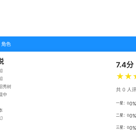
角色
说
7.4分
知
★
★
知
沼秀树
共 0 人
载中
0
一星：0
本
0
二星：0
幻
0
三星：0