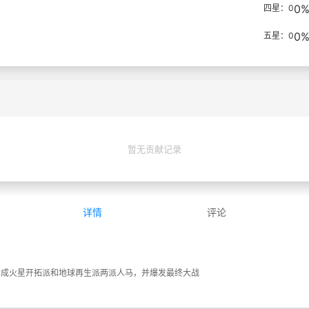
0
四星：0
0
五星：0
暂无贡献记录
详情
评论
类分成火星开拓派和地球再生派两派人马，并爆发最终大战