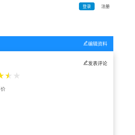
登录
注册
编辑资料
发表评论
★
★
★
评价
%
%
%