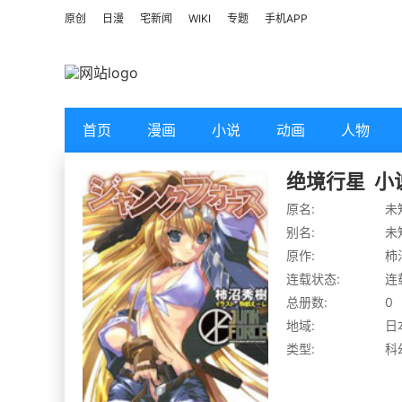
原创
日漫
宅新闻
WIKI
专题
手机APP
首页
漫画
小说
动画
人物
绝境行星
小
原名:
未
别名:
未
原作:
柿
连载状态:
连
总册数:
0
地域:
日
类型:
科