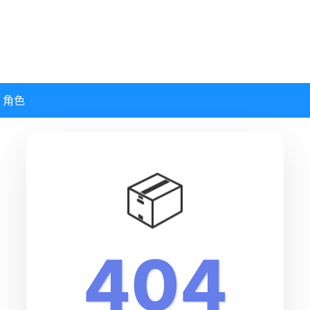
角色
📦
404