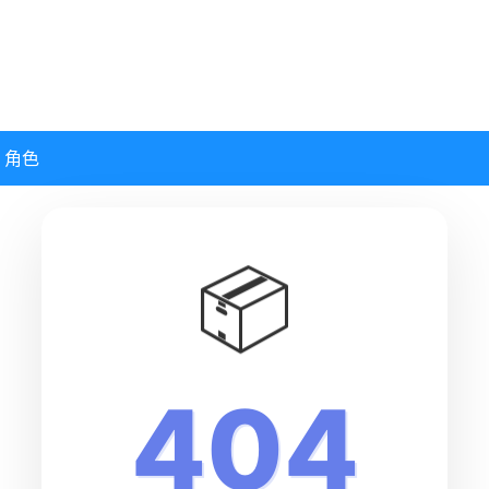
角色
📦
404