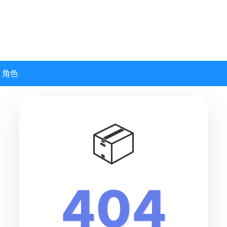
角色
📦
404