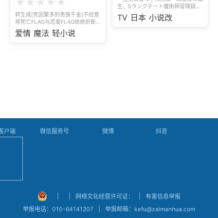
★
★
★
★
★
最强魔法学院的大贤者，所到之处，
生、Sランクチート魔術師冒険録
敌人不存！ 转世贤者的爽快学院幻
～」は、転生した賢者の活躍を描く
转生成[死因繁多的贵族千金]不经意
TV
日本
小说改
想谭,开幕！
学院ファンタジー。現代から転生
将死亡FLAG与恋爱FLAG统统折断
し、魔導の研究に人生を捧げた大賢
的 某位少女温吞而又残念的奋斗物
爱情
魔法
轻小说
者・エフタルは、才能の限界を知
语
り、絶望の末に命を落とす。400年
後、前世の知識と魔術を携え、2度
目の転生を遂げた彼を待っていたの
は、魔法文明が衰退した世界だっ
た。奴隷の少女・アナスタシア、名
門学院の学長にしてかつての弟子で
あるマーリンとともに、エフタルは
魔法学院で無双する。
P客户端
微信服务号
微博
抖音
|
|
|
网络文化经营许可证：
有害信息举报
|
举报电话：010-64141207
举报邮箱：kefu@zaimanhua.com