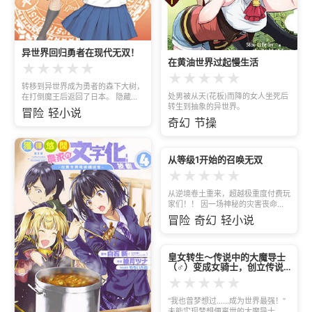
异世界回归勇者在现代无双！
在黄油世界过起慢生活
★
★
★
★
★
★
★
★
★
★
转移到异世界成为勇者的森下大树，
处男被从天(花板)而降的女人坐死后
在打倒魔王后返回了日本。 隐藏自
转生到抽象的异世界。
己的能力和技能，与学园中的女圣骑
冒险
轻小说
士、巫女过上了异能系的战斗生活？
奇幻
节操
这是以现代日本为舞台，异世界回归
最强勇者的无双后宫，与传说邪神对
抗的故事。
从等级1开始的召唤无双
★
★
★
★
★
从逆境卷土重来，超越极重度付费玩
家们！！ 因一场神秘的灾害丧命，
饭岛忍被迫转生到自己曾玩过的游戏
冒险
奇幻
轻小说
世界中。 这世界有转生为封顶玩家
的存在，与他同时转生的人渣义父，
以及被义父盯上身体的妹妹。 唯独
自己转生为等级１──
皇女转生～传说中的大魔导士
（♂）变成女骑士，创立传说
的大小姐骑士团开无双～
★
★
★
★
★
“我也曾梦想过……成为世界最强！”
未能实现梦想便离世的大魔导士，再