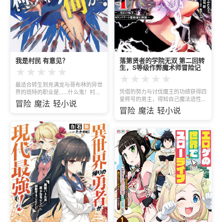
我是村民 有意见？
落第贤者的学院无双 第二回转
生，S等级作弊魔术师冒险记
★
★
★
★
★
★
★
★
★
★
最适合转生到充满龙与哥布林的异世
凭借的努力与讨伐魔王的功绩获得四
界的琉特的职业是……什么鬼！村
皇称号的男主，得知自己魔法适性
民！？他使用「挂掉后能够重生一
冒险
魔法
轻小说
后，了解自身与其他三皇的差距，在
次」的外挂技能，虽然是村民，就算
冒险
魔法
轻小说
不甘心的情況下过世，但是在凭借着
是勇者一样救给你看！超人气话题作
再转生技能，保留了原本的能力，重
漫画化！！！最具压倒性的最强
新开始了他的冒险
谭！！！