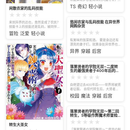
次睁开眼睛时，竟已转世为皇族。更
TS
奇幻
轻小说
闲散农家的乱码技能
令他意外的是，这具新身体还拥有近
战格斗的天赋！他心中燃起希望，认
★
★
★
★
★
为这次或许终于能抵达世界最强的巅
峰……然而，他转世后的名字是伊文
悠闲农家与乱码技能 在异世界
来到异界的达也，竟然变成了农民？
网购杂货
捷琳。没错，他变成了女性。在禁止
技能卡上的技能还是乱码，被同伴抛
肌肉锻炼、禁止参与战斗的皇女生活
弃，他该如何生存下去…
★
★
★
★
★
冒险
泛爱
轻小说
中，伊文捷琳悄悄把哑铃搬进房间，
偷偷挥舞起长剑！不知不觉间，她竟
有美味的饭菜和酒。 要是身边还有
真的走向了最强之路！这是一段活泼
漂亮的妻子们，就算身处异世界也不
公主逆袭成为最强的奇幻故事！
是挺好的吗。 大叔就像这样转移到
异界
穿越
后宫
异世界，然后悠闲地做起了农活。
使用日本的调料制作出的料理，令妻
子们感到十分满足。这比普通的异世
界食材还要美味，并且自己所种的农
落第贤者的学院无双~二度转
生的最强贤者于400年后的世
作物也十分地美味。 正如独身男性
界以魔剑御天下~
回到老家时那样，这是一名悠闲度日
★
★
★
★
★
的男性的生活记录。
自绝望过去400年后——世界将被贤
者征服。 自现代转生后，大贤者埃
弗塔尔穷极一生研究魔导。 但是得
校园
魔法
穿越
后宫
知才能受限的他，至死都充满了绝望
和悔恨。 他原封不动地携带前世获
得的魔法知识和力量再次转生到400
年后的世界，并再次向魔导之颠扬帆
落第贤者的学院无双～第二回
转生，S等级作弊魔术师冒险
起航。 而且，400年的时间里，魔
记～
法文明不断衰退，他的魔法居然可以
★
★
★
★
★
被称为跨越次元的奇迹——！ “不好
转生大圣女
意思，我早就不做人了！” 进入世界
「落第賢者の学院無双～二度目の転