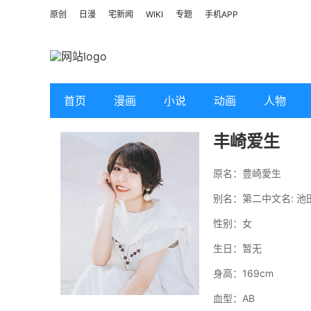
原创
日漫
宅新闻
WIKI
专题
手机APP
首页
漫画
小说
动画
人物
丰崎爱生
原名：豊崎愛生
别名：
第二中文名: 池
性别：女
生日：暂无
身高：169cm
血型：AB