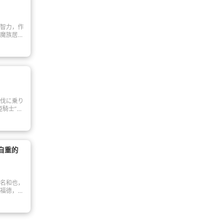
頂点に立
め、これ
の力と向
かし、ち
の前に、
する事件
待ち受け
智力，作
と主人公
魔族居住
が見せて
是“只有
是梗魔
n”的同学
的少女·
努力学
有那个人
故事。
伐に乗り
姫騎士”セ
烈を極め
ってしま
士に待ち
、蛮族王
婚されな
自重的
拒絶。し
、そして
心に変化
王、元敵同
名和也，
福德，转
。按照这
洗礼，得
太多的神之