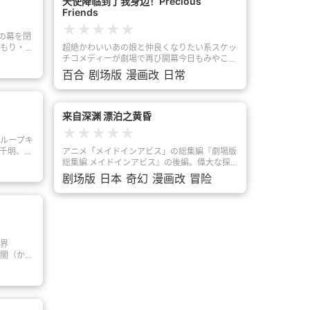
天使降临到了我身边！Precious
な愛の神
Friends
★
★
★
★
★
の幕を閉
もり・佐
超絶かわいいあの娘と仲良くなりたい系スケッ
ら、女
チコメディーが劇場で再び開幕今日もみやこの
ことに。
手作りお菜子を回んでお家で种良くお菓子バ一
百合
剧场版
漫画改
日常
れの冒険者
テイお花の形をしたクッキは花のつけている妮
い上がっ
節りにそっくり。髪飾りは小さい2ろおばあち
介なこと
ゃんからもらった花の大事な宝物でその话に具
の駄女
味建々になったみんな。そして修学旅行の練晋
来自深渊 漂泊之黄昏
使い・め
としておばあちゃんのおうちに遊びに行く2と
★
★
★
★
★
ダクネス
に08みんなで:はじめでのおでかけが始まりま
ループキ
なく残念
す
千明、あ
アニメ「メイドインアビス」の総集編『劇場版
り、借金
いままの
総集編 メイドインアビス』の後編。偉大な探
の容疑で
ウトドア
窟家を目指す少女と、少年の姿をしたロボット
剧场版
日本
奇幻
漫画改
冒险
伐した
幼なじ
が深い穴「アビス」で冒険する姿を映し出す。
日、紅魔
グキャン
スタッフやボイスキャストは、監督の小島正幸
、手紙が
たちと合
やキャラクターデザインの黄瀬和哉、声優の富
魔王軍幹
あおい、
田美憂、伊瀬茉莉也、井澤詩織、大原さやか、
いという
プに出か
豊崎愛生らが続投する。
を伴い、
験を活か
界
、カズマ
を乗り越
闇（かた
と思いき
んな「た
・千夜
れるって
紡ぐ、ア
う人間の
カズマに
い幕が上
見守る真
ると、そ
る妖狐・
滞在する