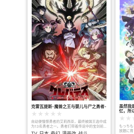
虽然我
克雷瓦提斯-魔兽之王与婴儿与尸之勇者-
忆，所
★
★
★
★
★
★
★
自幼便憧憬勇者的艾莉西亚，最终被国王选中成
もっちも
为13名勇者之一。勇者们带着传说中的宝剑前去
放題に育
讨伐魔兽王克雷瓦提斯。但如此鲁莽的举动，却
TV
日本
奇幻
漫画改
战斗