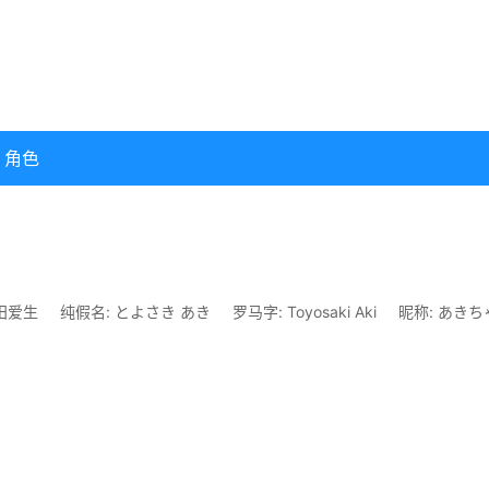
角色
田爱生
纯假名: とよさき あき
罗马字: Toyosaki Aki
昵称: あきち