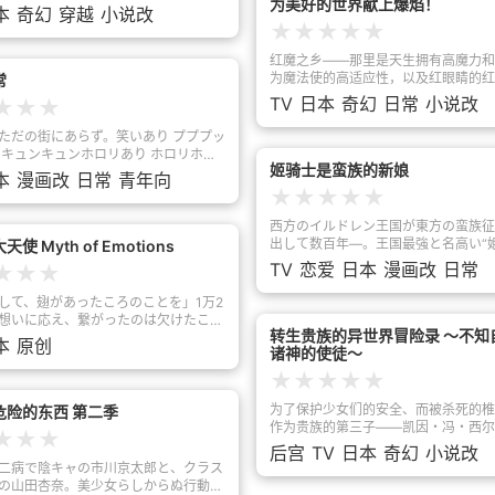
たま。そして、千夜の力を狙う、闇の
为美好的世界献上爆焰！
うちに、王城でのセレブ生活に味を占
――料理と裁縫と歌をこよなく愛す
本
奇幻
穿越
小说改
つ黒龍の少年・ムドが襲いかかる。己
幸いと居座ることを決めるカズマ。し
ン」な俺――の記憶だった。きらきら
★
★
★
★
★
き合い、その身を極めようとする千夜
ょうど同じころ、王都では義賊が暗躍
ジーな現世には、優雅で美しいものや
次々と現れる強敵――旅の果てに彼を
が起きていて――！？
ものがいっぱい！見目麗しいエルフ
红魔之乡——那里是天生拥有高魔力和
るものとは…!?物語は迅火から千夜へ
を越えた存在の神々に、魔術の力ま
为魔法使的高适应性，以及红眼睛的红
常
がバトンタッチされ、どんな冒険を彼
て何より、ふわふわ「ひよこ」で「に
的土地。这个红魔之乡有个乡训，那就
TV
日本
奇幻
日常
小说改
★
★
★
くれるか、しかと見届けよう！
好き」な弟のレグルスくん。でも、見
学会高级魔法才能独当一面。爆裂魔法
ころでは、伯爵である菊乃井家内部の
法。”但是，就在“魔法学园Red Priso
ただの街にあらず。笑いあり プププッ
帝国貴族の腐敗が進んでて……。前世
们期待着学习高级魔法的时候，红魔族
 キュンキュンホロリあり ホロリホロ
に、神々やエルフ、ときどき魔術の力
惠惠，独自一个人为了掌握爆裂魔法而
姬骑士是蛮族的新娘
ちが織りなす予測不能な平凡ライフ！
本
漫画改
日常
青年向
がら、幼い兄弟が挑戦する領地経営フ
习。为了追上小时候看到的那个情景还
が連鎖するCITYへようこそ。[中文简
★
★
★
★
★
ー！
——这是憧憬最强魔法的，一名少女的
城镇，绝非寻常之地。有欢笑（噗嗤
有心跳（怦怦♡） 有泪光（扑簌扑
西方のイルドレン王国が東方の蛮族征
..）居民们编织出无法预料的"平凡"日常！
出して数百年―。王国最強と名高い“
使 Myth of Emotions
心跳连发的奇妙CITY！
ラフィーナ・ド・ラヴィラントは、熾
TV
恋爱
日本
漫画改
日常
★
★
★
る東方征伐にて蛮族に敗れ、捕虜とな
う。「…くっ、殺せ！」敗北した女騎
して、翅があったころのことを」1万2
受けるのは陵辱の日々。……ではなく
想いに応え、繋がったのは欠けたここ
ヴェーオルとの結婚だった！熱烈に求
转生贵族的异世界冒险录 〜不知
と月と火星が出会うとき、新たな合体
本
原创
がらも、セラフィーナは強靱な意志で
诸神的使徒〜
流れる――！湘南の海に浮かぶ小島、
かし、異文化との接触、新たな出会い
美しくのどかなその浜辺に、〈私立江
★
★
★
★
★
ヴェーオルの素顔が、セラフィーナの
〉はある。学園には、全国から優秀な
を与えていき……!?姫騎士 vs. 蛮族
集められ、最新の機器を使った英才教
为了保护少女们的安全、而被杀死的椎
危险的东西 第二季
士が紡ぐ異世界婚姻譚、開幕!!
れていた。特殊強化クラスの生徒〈エ
作为贵族的第三子——凯因・冯・西尔
★
★
★
〉に選ばれたサッコ、リミヤ、トシ
生到了梦中所见的那个剑与魔法的世界
后宫
TV
日本
奇幻
小说改
の力で動く戦闘機〈ベクターマシン〉
个世界的习惯，凯因在五岁时候接受了
二病で陰キャの市川京太郎と、クラス
命じられ、謎の侵略兵器〈神話獣〉と
到了众神的加护······然而因为得到了
の山田杏奈。美少女らしからぬ行動を