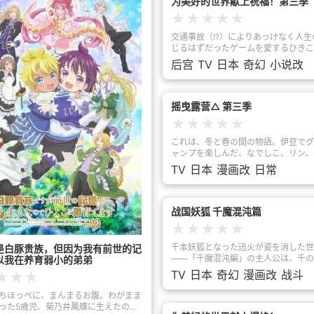
为美好的世界献上祝福！第三季
と宇宙の存亡を賭けて紡がれる、壮大
話。
★
★
★
★
★
交通事故（!?）によりあっけなく人生
じるはずだったゲームを愛するひきこ
藤和真（カズマ）は、ひょんなことか
后宫
TV
日本
奇幻
小说改
神・アクアを道連れに異世界転生する
「RPGゲームのような異世界で、憧
生活エンジョイ！めざせ勇者！」と舞
たのも束の間、転生したカズマには厄
摇曳露营△ 第三季
ばかり降りかかる。トラブルメーカー
★
★
★
★
★
神・アクア、中二病をこじらせた魔法
ぐみん、妄想ノンストップな女騎士・
これは、冬と春の間の物語。伊豆でグ
という、能力だけは高いのにとんでも
ャンプを楽しんだ、なでしこ、リン、
な３人とパーティを組むことになった
おい、恵那。その後もキャンプ熱が高
TV
日本
漫画改
日常
で首が回らなくなったり、国家転覆罪
五人は、山梨や静岡で、それぞれのア
裁判にかけられたり、魔王軍幹部を討
を楽しんでいく。リンは、なでしこの
り、たまに死んだり……。そんなある
み・土岐綾乃と大井川周辺をツーリン
の里から帰還したカズマたちのもとに
プ。なでしこは、ツーリング中のリン
战国妖狐 千魔混沌篇
届く。その内容は、王女アイリスが、
流するために、電車で一人旅。千明、
★
★
★
★
★
部を倒したカズマ達の冒険譚を聞きた
恵那は、突発で山梨北部へバスキャン
もの。護衛兼教育係のクレアとレイン
けていく。五人は各地でこれまでの経
千本妖狐となった迅火が姿を消した世
是白豚贵族，但因为我有前世的记
アクセルの街を訪れた王女アイリスは
しながら、時にはノリと勢いでピンチ
――「千魔混沌編」の主人公は、千の
以我在养育弱小的弟弟
達パーティとの対面を穏やかに終えた
えて、思い思いのキャンプを満喫。そ
わら）を身に宿す霊力改造人間の少年
や―――「また私に、冒険話をしてく
TV
日本
奇幻
漫画改
战斗
★
★
★
のしい、更新中」の、なでしこたちが
と、彼を守るために強くなりたいと願
言ったじゃない？」王女アイリスが、
ウトドア系ガールズストーリーの新し
少女・月湖。彼らに慕われその歩みを
懐いてしまった！？カズマが目を開け
ちほっぺに、まんまるお腹。わがまま
がる。
介と、暴走した迅火の行方を探し求め
こはなんと王都！アイリスに乞われて
った5歳児、菊乃井鳳蝶に生えたの