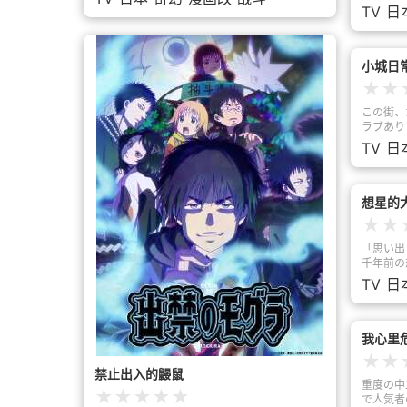
は、前世
为艾多西亚大陆的人族招来了可能导致灭绝的危
TV
日
「オトメ
机。而全世界唯一的希望，就这样被托付给了魔
ファンタ
兽王的一个婴儿——
不思議な
に、人智
小城日
で！そし
★
★
ぃにが大
えないと
この街、
軋轢や、
ラブあり
のスキル
リ住人た
TV
日
を借りな
ワクワク
ァンタジ
介]这座
嗤！） 
簌....
想星的大天
欢迎来到
★
★
「思い出
千年前の
ろ。太陽
TV
日
の調べが
江の島。
ノ島学園
子どもが
我心里
育が施さ
★
★
レメント
禁止出入的鼹鼠
は、感情
重度の中
★
★
★
★
★
の操縦を
で人気者