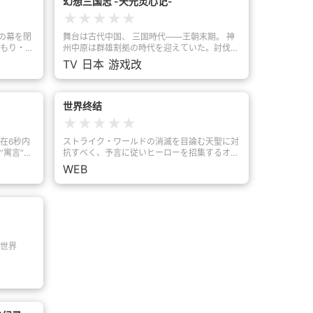
幻想三国志 -天元灵心记-
★
★
★
★
★
の幕を閉
舞台は古代中国、 三国時代――王朝末期。 神
もり・佐
州中原は群雄割拠の時代を迎えていた。討伐に
ら、女
よって力を持った諸侯が天下制覇を目指して、
TV
日本
游戏改
ことに。
各地で蠢動し始めた。この英傑たちに目をつけ
れの冒険者
たのが、 魍魎王である。戦乱を拡大させて自
い上がっ
らの力を増大させるため、 英傑たちに魍魎を
介なこと
取り憑かせ、乱世を引き延ばし、この世の全て
世界终结
の駄女
を滅ぼそうと目論む。それはまさに歴史の平衡
★
★
★
★
★
使い・め
を崩さんとする、恐るべき野望であった。これ
ダクネス
に対抗するために「魎狩隊」が天元という組織
在6秒内
ストライク・ワールドの消滅を目論む天聖に対
なく残念
によって編成され、魍魎たちに挑んだ。各地で
“寓言”。
抗すべく、予言に従いヒーローを招集するオラ
り、借金
魎狩隊が魍魎と戦う中、不慮の事態で全滅した
“一年
ゴン。しかし、最後の1人ルシファーは仲間に
WEB
の容疑で
六番隊が再編成されることになった。集められ
令。不杀
なることを拒否し、一人で戦う道を選ぶ。仲間
伐した
たのは、 それぞれに事情を抱えた訳ありのメ
名，作为
の力を合わせないと世界は救うことができない
日、紅魔
ンバー。リーダー兼封印使の應幾、 浄霊使の
，在平静
と路頭に迷うヒーローたちのもとに、謎の少年
、手紙が
洵喬、 執器使の丁研、そして“鬼斬”の少女、
。他能完
カエサルが現れ...。一方、天聖イェソドは、天
魔王軍幹
小霊。それぞれが過去にトラウマを抱えなが
聖ネツァク、ゲブラー、ホドと手を組み、スト
いという
ら、 生きるために、 あるいは仲間を守るため
ライク・ワールドを消滅させる最終兵器を完成
を伴い、
に、 魍魎狩りに奮闘する。これは魎狩隊・新
させる。果たして、ヒーローたちは団結し、ス
世界
、カズマ
六番隊の活躍、 そしてその成長を描く物語で
トライク・ワールド消滅の危機を防ぐことがで
と思いき
ある。
きるのか!?ストライク・ワールドを守るための
！ ！不同
れるって
最終決戦が、いよいよ幕を開ける。
！哈莉·奎
カズマに
 ？ 敢死
ると、そ
！ ！ 无
滞在する