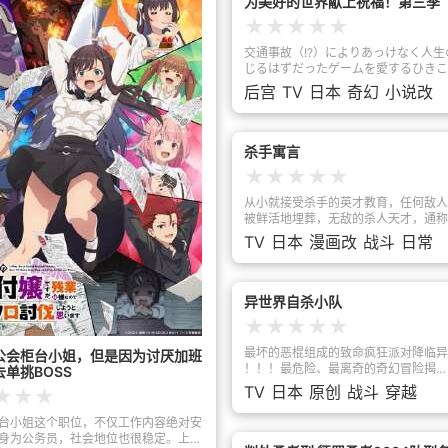
为美好的世界献上祝福！第三季
も配布される。
★
★
★
★
★
交通事故（!?）によりあっけなく人生
じるはずだったゲームを愛するひきこ
藤和真（カズマ）は、ひょんなことか
后宫
TV
日本
奇幻
小说改
神・アクアを道連れに異世界転生する
「RPGゲームのような異世界で、憧
生活エンジョイ！めざせ勇者！」と舞
たのも束の間、転生したカズマには厄
杀手寓言
ばかり降りかかる。トラブルメーカー
★
★
★
★
★
神・アクア、中二病をこじらせた魔法
ぐみん、妄想ノンストップな女騎士・
从小就接受杀手的英才教育，任何敌人
という、能力だけは高いのにとんでも
被鲜活地埋葬，无敌的杀人天才，通称
な３人とパーティを組むことになった
有一天，他从组织的老板那里，接到了
TV
日本
漫画改
战斗
日常
で首が回らなくなったり、国家転覆罪
内，没有人可以杀人。”这样突然的指
裁判にかけられたり、魔王軍幹部を討
人的全新生活由此开启——以佐藤明为
り、たまに死んだり……。そんなある
职业选手第一次过着平凡的生活。但是
の里から帰還したカズマたちのもとに
的日常中，愚蠢、不安的空气不会放光
异世界自杀小队
届く。その内容は、王女アイリスが、
成这个最艰巨的任务吗？
★
★
★
★
★
部を倒したカズマ達の冒険譚を聞きた
もの。護衛兼教育係のクレアとレイン
最坏的恶棍组成的致命疯狂派对降临异
公会柜台小姐，但是因为讨厌加班
アクセルの街を訪れた王女アイリスは
！！！最危险、最离奇的奇幻冒险揭
单挑BOSS
達パーティとの対面を穏やかに終えた
幕……！！！异世界舞台上的死亡狂潮
や―――「また私に、冒険話をしてく
TV
日本
原创
战斗
穿越
★
★
★
的反派世界， “流氓”幻想盛大开幕！ 
言ったじゃない？」王女アイリスが、
因、小丑、DC 漫画 坏人 却在异世界！
懐いてしまった！？カズマが目を開け
台小姐这个职位，不仅工作内容绝对安
队=自杀小队在异世界的舞台上横冲直撞
こはなんと王都！アイリスに乞われて
身为公务员，社会地位也很稳定。上班