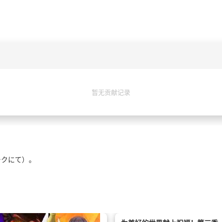
暂无贡献记录
ークにて）。
22（日）に開催される「ちゃやまち推
ティバル2025」のKADOKAWAアニメ