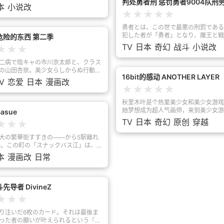
双！ ！来自日本的全新原创动画， 以
判处勇者刑 惩罚勇者9004队刑
うちに、王城でのセレブ生活に味を占
着可爱的制服，站在柜台后面，带着笑
本
小说改
呈现给世人的最疯狂异世界“暴力”奇幻
幸いと居座ることを決めるカズマ。し
者们提供指引，就能准时下班回家。
★
★
★
★
★
启！ ！
ょうど同じころ、王都では義賊が暗躍
·可洛瓦」原本以为自己找到了这种梦
が起きていて――！？
工作。然而，现实却与理想相差甚远，
勇者とは、この世で最悪の刑罰である
攻略的进度过于缓慢，最终日复一日地
犯した者が「勇者」となり、魔王と戦
危险的东西 第二季
地狱……「啊啊，我受不了
科されるのだ。殺されようとも蘇生さ
TV
日本
奇幻
战斗
小说改
★
★
★
！！！」当亚莉纳的不满爆发时，就会
ことすら許されない。勇者刑に処され
的另一面。即便是需要团队合作、极度
士団長のザイロ・フォルバーツは、性
二病で陰キャの市川京太郎と、クラス
宫，她也能独自深入其中，挥舞着闪耀
たちで構成された懲罰勇者部隊を率い
の山田杏奈。美少女らしからぬ行動を
槌，将强大的头目一击粉碎——。原来
最前線を駆け抜けていた。過酷な状況
16bit的感动 ANOTHER LAYER
山田に、市川は目を離せずにいた。そ
V
恋爱
日本
漫画改
的她，就是那个传闻中不知来历，总是
イロは最強の生体兵器の一人、《剣の
の恋心を知ってか知らずか、山田は天
★
★
★
★
★
，但却实力非凡的神秘冒险者〈处刑
オリッタに出会う。「敵を殲滅した暁
近づいて来る!!全く違う世界にいたは
是，这件事绝对不能让任何人知道。因
の私を褒め讃え……そして頭を撫でな
。しかしその距離は、徐々に近づいて
秋里木叶是个热爱美少女和美少女游戏
姐禁止兼职，如果被公会发现就会立刻
き抜くため、自らを陥れた者へ復讐を
。
她梦想成为超人气画师，来到美少女游
asue
……。亚莉纳究竟能否守住她平稳的生
め──。《女神》と契約を交わしたザ
司就职，但现实却并不如意……在手机
TV
日本
奇幻
原创
穿越
★
★
★
絶望的な世界で熾烈な闘争と陰謀の渦
的现代，公司也不景气。木叶作为一个
投じていく。
师，每天的工作就是给路人角色的背影
大の繁華街すすきの――から5駅離れ
天，她偶然从游戏商店的老板那里获赠
条。この町の「スナックバス江」は、
美少女游戏名作。怀着对美少女游戏黄
マと、チーママの明美さんの楽しいお
本
漫画改
日常
怀念之情，她打开了『同级生』的盒子
たちと珍妙な常連＆一見さんが織りな
被耀眼的光芒包裹，等她回过神来，木
、あなたもきっと、いつしか笑顔。
穿越到了过去！她来到的是 1992 年
美少女游戏的黎明期！来到一家叫 Alcoho
先导者 DivineZ
的公司工作的木叶，她能想象出、描绘
★
★
★
作出美少女吗！？接下来为您献上的，
女的爱超乎一切的，一位少女的故事—
り注いだ6枚のカード。それは最後ま
么，开始咯！』
った者の願いが叶えられるという『運