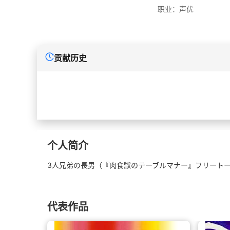
职业：
声优
贡献历史
个人简介
3人兄弟の長男（『肉食獣のテーブルマナー』フリート
代表作品
（土）・
しフェス