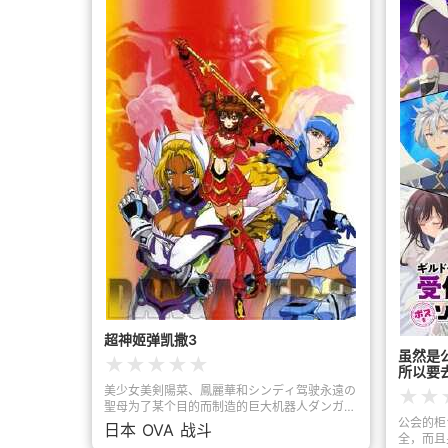
ブースで
超神姬弹凯撒3
虽然是
★
★
★
★
★
所以要去
美少女美剣陽菜、鳳麗華和シンディ驾驶永遠の
★
★
聖母为了某个目的而制造的巨大机器人ダンガイ
ザー和邪恶的秘密结社ゴーマ战斗的故事。ダン
公会的柜
日本
OVA
战斗
ガイザー拥有人型、龙型和人鱼型三个形态，主
全，而且