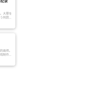
最强阵容
务纪录
め、これ
盛大开
かし、ち
する事件
。大罪を
う刑罰を
れ、死ぬ
た元聖騎
格破綻者
、戦いの
の中、ザ
女神》テ
には、こ
さい」生
的画师。
果たすた
戏制作公
イロは、
游戏风靡
中に身を
底层画
上色。某
了过去的
金时代的
。突然她
叶发现她
！当时正是
l Soft
出、并创
是对美少
—『那