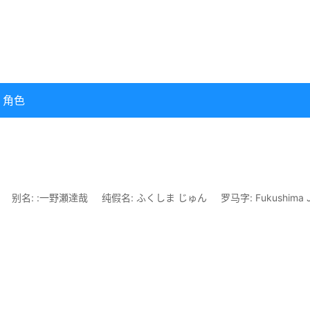
角色
别名: :一野瀬達哉
纯假名: ふくしま じゅん
罗马字: Fukushima 