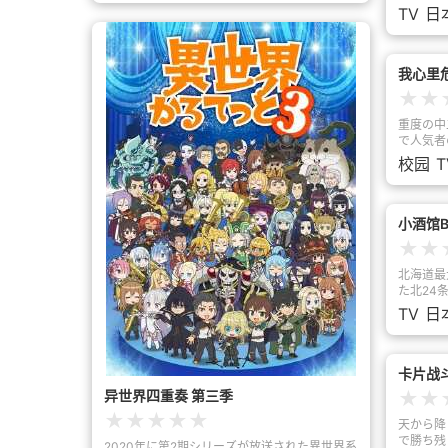
驾驶分别是陽菜、シンディ和麗華。
时只要穿
TV
日
容为冒险
「亚莉纳
寐以求的
因为迷宫
我心里
陷入加班
★
★
了！！！
露出隐藏
重度の中
危险的迷
で人気者
银光的巨
繰り出す
校园
T
身怀隐情
んな市川
神出鬼没
真爛漫に
人〉！但
ずの2人
为柜台小
いき……
小酒馆B
遭到解雇
★
★
活呢！？
北海道最
た北24
バス江マ
TV
日
店。彼女
す笑いで
卡片战斗
异世界四重奏 第三季
★
★
★
★
★
★
★
天から降
で勝ち残
2020年に第2期シリーズが放送された異世界系