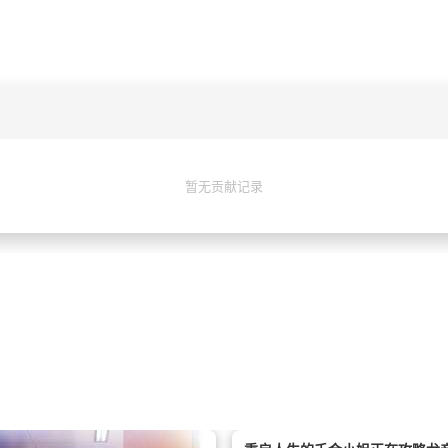
暂无贡献记录
爱不亚于奥村正宗的同好阿宅。天乃莉
ィが今、始まります――
村正宗表明了自己的秘密爱好是cospl