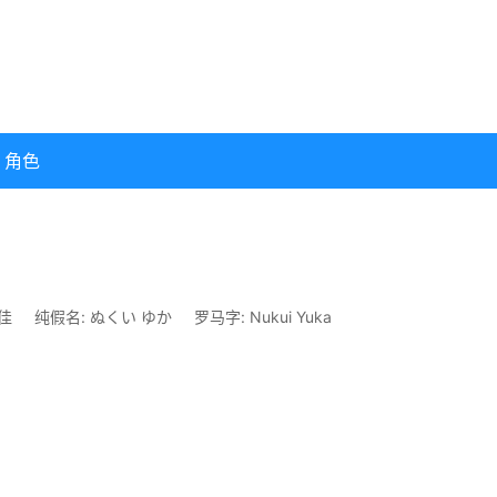
角色
佳
纯假名: ぬくい ゆか
罗马字: Nukui Yuka