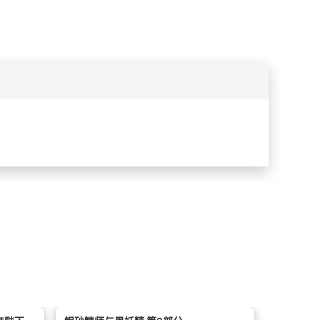
莉纱向奥
的志业，也立志成为一名银砂糖师。为此，她必
ay，并给