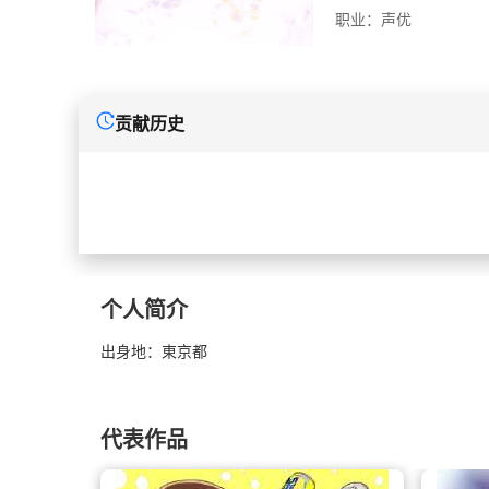
职业：
声优
贡献历史
个人简介
出身地：東京都
代表作品
ブコメデ