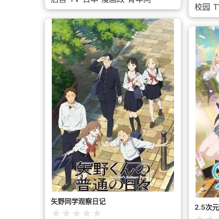
シ。前向きになろうと手を伸ばした先には缶チ
なった二
校园
T
ューハイ。そんなツヨシの前に訳アリで魅力的
の歳月が
な人妻が現れ、一緒にお酒を酌み交わす。だん
女子・犬
だん近づく二人の距離。触れ合う肌と肌。そし
る植物系
て何も起きないわけがなく...「人妻メストロン
2年生に
グ系缶チューハイ」が織りなす、背徳のオムニ
で平和に
バス！
過去の初
歯車が狂
理想の友
矢野同学观察日记
2.5次
★
★
★
★
★