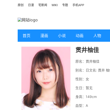
原创
日漫
宅新闻
WIKI
专题
手机APP
首页
漫画
小说
动画
人物
贯井柚佳
原名：貫井柚佳
别名：
日文名: 貫井 柚
性别：女
生日：暂无
身高：149cm
血型：A