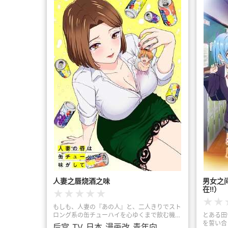
人妻之唇烧酒之味
男女之
在!!）
★
★
★
★
★
★
★
もしも、人妻の『あの人』と、二人きりでスト
ロング系の缶チューハイを心ゆくまで飲む機会
とある田
が訪れたら...自堕落な生活を送る大学生のツヨ
を誓い合
后宫
TV
日本
漫画改
青年向