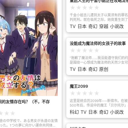
重启人生的千金小姐正在攻略龙
他看了装满cosplay照片和视频的收
★
★
★
★
★
诉他——“我……想出这个！！”在只有
活动室开展cosplay活动，天乃莉莉纱co
千金小姐吉儿遭到太子以莫须有的罪名
的莉莉艾露还原到让奥村正宗受到冲击
判死刑。就在临死之际，她竟重生到了
压倒的奥村正宗也拿起了照相机。真挚
下婚约的那场派对！为了免于走上悲剧
TV
日本
奇幻
穿越
小说改
对cosplay的他们，送给“热爱着某物
紧急向身后的人求婚，不料对方却是前
宅的cosplay青春故事，就此开幕。
敌人，也就是邻国（即将）入魔的皇帝
斯。驰骋战场的军神大小姐在此刻重启
没能成为魔法师的女孩子的故事
★
★
★
★
★
“抱歉了魔法师……我没能遵守我们的约
是围绕一心想成为魔法师的天然少女可
来，以及被誉为“人才辈出的魔法师名
TV
日本
奇幻
原创
家的千金柚子·爱德尔两个女孩子的故事
为魔法师必须先入读雷特兰魔法学校‘
养成专门学科（通称：魔组）’”——明
种严格的前提条件，她们却落榜了！？
魔王2099
梦受挫，两人的班主任竟然是外表像小
★
★
★
★
★
魔法师美奈海·铃树……校园生活就此
变！似乎哪里有古怪的同班同学，加上
这里是统合历2099年──新宿市。在
间的友情存在吗？（不，不存
好会，这所学校到底隐藏了什么秘密！
500年后，传说中的魔王「贝尔托尔
啊，普通科一班的我也能当上魔法师…
于发展达到极致的未来都市。巨大都市
科幻
TV
日本
奇幻
小说改
★
★
★
是由两个与梦想擦肩而过、性格截然相
煌繁荣……以及其背后所隐藏的惨烈「
们谱写的青春×魔法校园的奇幻故事！
藉由「他」的降临一一揭开。为了统治
舎の中学校で、ある男女が永遠の友情
魔王将在未来纵横驰骋！
った。1つの夢に向かい運命共同体と