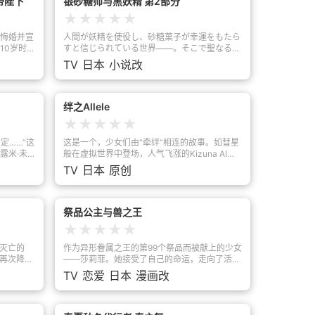
帝陛下
银砂糖师与黑妖精 第2部分
须在一年一度的王都品评会上让众人认可她身为
藏光盘，告
★
★
★
★
★
职人的实力。在前往王都的途中，安雇用了战士
两个人的
妖精夏尔作为她的护卫。虽然夏尔身为战士的本
splay
悔婚并宣
人間が妖精を使役し、砂糖菓子が幸運をもたら
领了得，但由于他讲话刻薄又不相信人类，因此
。被热情
10岁时订
すと信じられている世界――。そこで聖なる砂
总是和安争吵不休。然而，在与夏尔旅行的期
热情地面
结局，她
糖菓子を作る特別な砂糖菓子職人“銀砂糖師”を
TV
日本
小说改
间，安逐渐希望能和他成为朋友。跨越种族立
”的所有阿
生最大的
目指す少女・アンが旅の護衛として雇ったの
场，克服困难情势，身为人类的安和身为妖精的
·哈迪
は、戦士妖精・シャルだった。態度は尊大だ
夏尔共同谱出的未来会是──？这就是受到砂糖
人生！
が、傍にいることを約束してくれたシャルにア
苹果指引的少女与妖精，两人的爱与梦谱出的动
ンは心惹かれ、シャルもまた砂糖菓子作りへの
绊之Allele
人童话故事。
情熱を貫くアンから目が離せなくなっていく。
★
★
★
★
★
様々な困難を共に乗り越えながら、互いにかけ
がえのない存在となる二人。そして、翌年。ア
定……”这
这是一个，少女们由“牵绊”相连的故事。如彗星
ンは二度目の砂糖菓子品評会で王家勲章を授与
露米·未
般在虚拟世界中登场，人气飞涨的Kizuna AI。
され、ついに銀砂糖師の称号を得る。だがその
门”爱德尔
在蝉联5年“Virtual Grid Award”顶峰——金兔奖
TV
日本
原创
陰で、シャルはアンを妬む者の陰謀を暴くため
。“要成
（Lapin d'Or）后，突然从人们的视野中悄然离
に、ペイジ工房の長の娘・ブリジットと取引を
国家魔法师
去此后时间流逝——这里是专为向虚拟世界输出
していた。羽を渡してブリジットに使役される
明有着这
优秀人才设立的学校，ADEN学园。众多学生聚
身となり、アンのもとから去っていくシャル。
原以为追
集在此，每日为了各自的梦想全力奋斗。“我也
祭品公主与兽之王
茫然としながらも、自らの手でシャルを取り戻
孩的国家
想，成为爱酱那样的虚拟艺人！”少女Miracle怀
★
★
★
★
★
すことを決意するアン。銀砂糖師となったアン
发生大转
揣着这份对Kizuna AI的憧憬，进入了ADEN学
の新たな試練が始まる――！
可疑的同
园。今后她遇见的人们，也都有着各不相同的思
被灭亡的
作为异形眷属之王的第99个祭品而被献上的少女
？魔法师
绪，经历着自己的学园时光。Get Ready（准备
」再次降临
——莎莉菲。她接受了自己的命运，走向了活祭
…吗？这
好了吗）?——
国家的辉
仪式。然而在那里，她却发现了谁也不敢接近，
TV
恋爱
日本
漫画改
反的女孩
黑暗」，
被万众恐惧的国王“莱昂哈特”的真实一面，并且
新世界，
被迎娶为妃子。