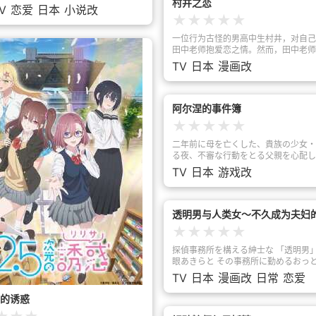
村井之恋
人の仲は――特に進展しないまま2年
V
恋爱
日本
小说改
過ぎる……! 未だに初恋がこない陽キャ
★
★
★
★
★
塚日葵(いぬづか ひまり)と、 花を愛す
男子・夏目悠宇(なつめ ゆう)は、高校
一位行为古怪的男高中生村井，对自己
なっても変わらず、二人だけの園芸部
田中老师抱爱恋之情。然而，田中老师
親友をやっていた。ところが、悠宇が
她在乙女游戏中的最爱角色「春夏秋冬
TV
日本
漫画改
恋相手と再会したことで、突如二人の
セ）」。对此一无所知的村井向田中告
い出す!?果たして恋を知った日葵は〈
为「黑长发不在恋爱考量范围内」而被
だち 〉脱却なるか？
绝。然而，第二天，换上全新发型的村
的“最爱角色”形象出现。田中对此感到
阿尔涅的事件簿
摇，而村井则持续强烈地发起爱的攻势
★
★
★
★
★
怪的恋情最终将走向何方……？
二年前に母を亡くした、貴族の少女・
る夜、不審な行動をとる父親を心配し
していたところ――残酷な殺人事件の
TV
日本
游戏改
てしまう。謎の“異形の存在”に姿を見
い詰められたリンは、いつの間にか奇
「リューゲンベルグ」に迷い込んでし
知らぬ世界にひとり取り残されたリン
透明男与人类女～不久成为夫妇
もわからない状況の中、棺桶で眠る“
★
★
★
★
★
血鬼”を見つけるのだった――。 異形の力をあ
やつる吸血鬼探偵、アルネ・ノインテ
探偵事務所を構える紳士な 「透明男
吸血鬼を愛する名門貴族の娘、リン・
眼あきらと その事務所に勤めるおっ
ァイス。 決して交わらない世界に生
「人間女性」の夜香しずか。 透明に姿を消し
TV
日本
漫画改
日常
恋爱
はずの二人が、 血塗られた謎を解く
ても、目の見えない夜香には 不思議
を結んだ。 闇夜に訪れた絶体絶命の危機に、
の居場所がわかってしまう。 “見えない”ふたり
元的诱惑
リンがさまよい込んだのは、 異形の
は、 いつしか互いに惹かれ合い…？
住む、謎の街・リューゲンベルグだっ