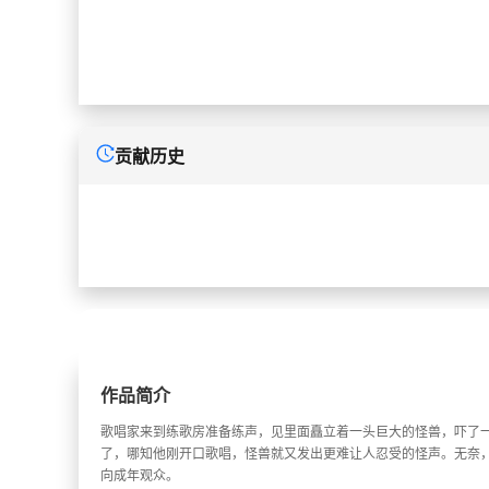
贡献历史
作品简介
歌唱家来到练歌房准备练声，见里面矗立着一头巨大的怪兽，吓了
了，哪知他刚开口歌唱，怪兽就又发出更难让人忍受的怪声。无奈
向成年观众。