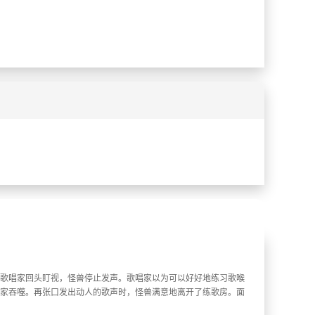
%
%
歌唱家回头盯视，怪兽停止发声。歌唱家以为可以好好地练习歌喉
家吞噬。再张口发出动人的歌声时，怪兽满意地离开了练歌房。面