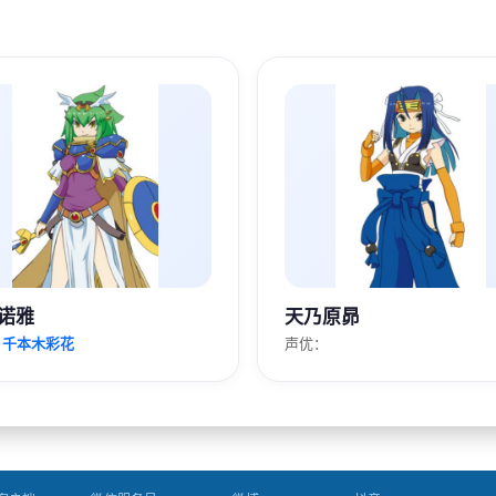
诺雅
天乃原昴
：
千本木彩花
声优：