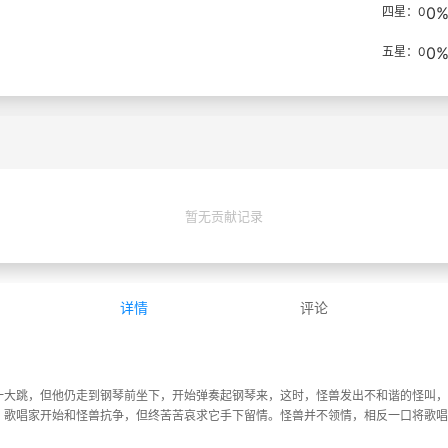
0
四星：0
0
五星：0
暂无贡献记录
详情
评论
一大跳，但他仍走到钢琴前坐下，开始弹奏起钢琴来，这时，怪兽发出不和谐的怪叫，
，歌唱家开始和怪兽抗争，但终苦苦哀求它手下留情。怪兽并不领情，相反一口将歌唱