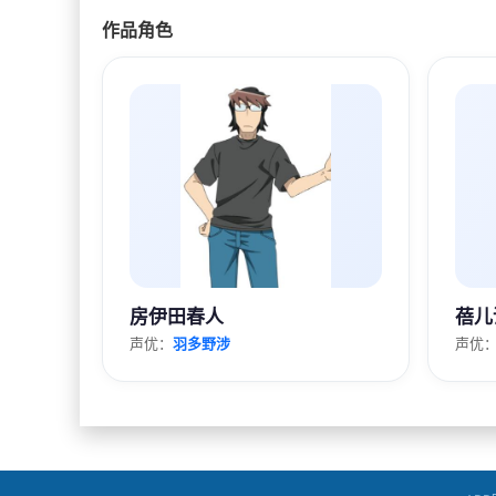
作品角色
房伊田春人
蓓儿
声优：
羽多野涉
声优