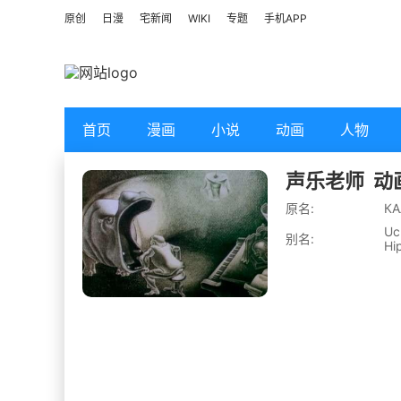
原创
日漫
宅新闻
WIKI
专题
手机APP
首页
漫画
小说
动画
人物
声乐老师
动
原名:
КА
Uc
别名:
Hi