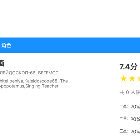
角色
画
7.4分
ЛЕЙДОСКОП-68. БЕГЕМОТ
★
★
hitel peniya,Kaleidoscope68. The
ppopotamus,Singing Teacher
共 0 人
0
一星：0
0
二星：0
0
三星：0