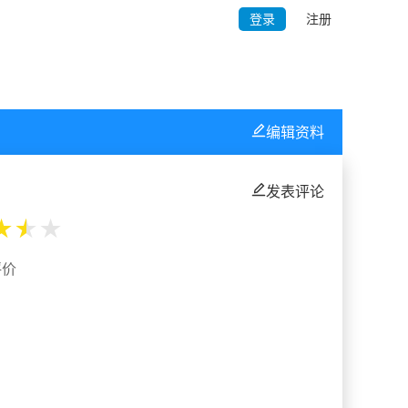
登录
注册
编辑资料
发表评论
★
★
★
评价
%
%
%